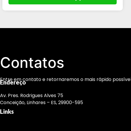
Contatos
Entre em contato e retornaremos o mais rápido possível
Endereço
Av. Pres. Rodrigues Alves 75
Conceição, Linhares – ES, 29900-595
Links
(27) 3373-3742