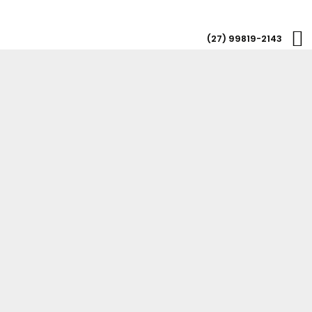
(27) 99819-2143
Chamar Agora