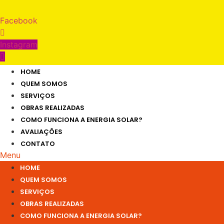
Skip
to
Facebook
content
Instagram
HOME
QUEM SOMOS
SERVIÇOS
OBRAS REALIZADAS
COMO FUNCIONA A ENERGIA SOLAR?
AVALIAÇÕES
CONTATO
Menu
HOME
QUEM SOMOS
SERVIÇOS
OBRAS REALIZADAS
COMO FUNCIONA A ENERGIA SOLAR?