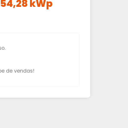
e 54,28 kWp
o.
pe de vendas!